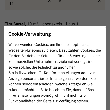
B
11
,
10 m²
,
Lebenskreis - Haus 11
Tim Bartel
×
Cookie-Verwaltung
,
Lebenskreis - Haus 11
Cornelia Bauer
Wir verwenden Cookies, um Ihnen ein optimales
,
Lebenskreis - Haus 11
Fam. Besold
Webseiten-Erlebnis zu bieten. Dazu zählen Cookies, die
für den Betrieb der Seite und für die Steuerung unserer
,
4 m²
,
kommerziellen Unternehmensziele notwendig sind,
Marion und Daniela Brüssel und Zahl
sowie solche, die lediglich zu anonymen
Lebenskreis - Haus 11
Statistikzwecken, für Komforteinstellungen oder zur
Anzeige personalisierter Inhalte genutzt werden. Sie
können selbst entscheiden, welche Kategorien Sie
zulassen möchten. Bitte beachten Sie, dass auf Basis
Ihrer Einstellungen womöglich nicht mehr alle
Funktionalitäten der Seite zur Verfügung stehen.