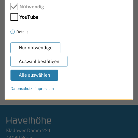
Notwendig
YouTube
Details
Zurück zur Patenschaftsseite
Nur notwendige
Auswahl bestätigen
Alle auswählen
SEITE TEILEN
Datenschutz
Impressum
Logo GKH Havelhöhe
Kladower Damm 221
14089 Berlin