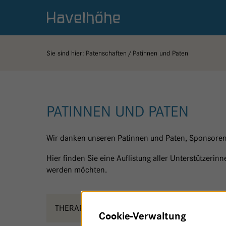
Logo Gemeinschaftskrankenhaus Havelhöhe
Sie sind hier:
Patenschaften
Patinnen und Paten
PATINNEN UND PATEN
Wir danken unseren Patinnen und Paten, Sponsoren
Hier finden Sie eine Auflistung aller Unterstützeri
werden möchten.
THERAPIEORTE - HAUS 24
G
Cookie-Verwaltung