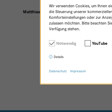
Wir verwenden Cookies, um Ihnen ein 
die Steuerung unserer kommerziellen
,
1 m²
,
Therapieorte - Haus 24
Matthias Girke
Komforteinstellungen oder zur Anzeig
zulassen möchten. Bitte beachten Sie
Verfügung stehen.
Notwendig
YouTube
Details
Datenschutz
Impressum