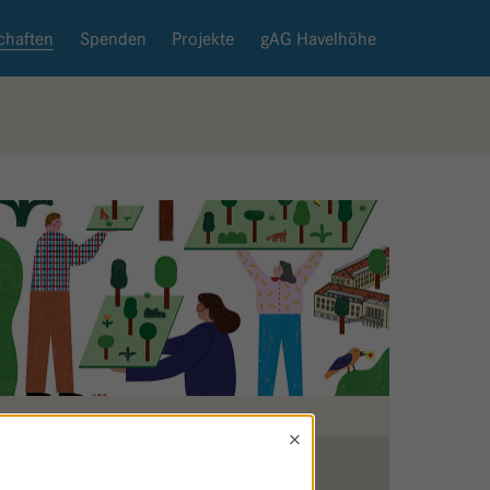
chaften
Spenden
Projekte
gAG Havelhöhe
×
Zurück zur Patenschaftsseite