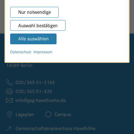
SEITE TEILEN
Nur notwendige
Auswahl bestätigen
Alle auswählen
Logo GKH Havelhöhe
Datenschutz
Impressum
Kladower Damm 221
14089 Berlin
030/365 01–2165
030/365 01–435
info@
gag-havelhoehe.
de
Lageplan
Campus
Gemeinschaftskrankenhaus Havelhöhe