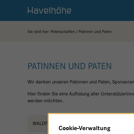
Logo Gemeinschaftskrankenhaus Havelhöhe
Sie sind hier:
Patenschaften
Patinnen und Paten
PATINNEN UND PATEN
Wir danken unseren Patinnen und Paten, Sponsoren
Hier finden Sie eine Auflistung aller Unterstützeri
werden möchten.
WALDFRIEDEN
K
Cookie-Verwaltung