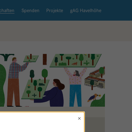
chaften
Spenden
Projekte
gAG Havelhöhe
×
Zurück zur Patenschaftsseite