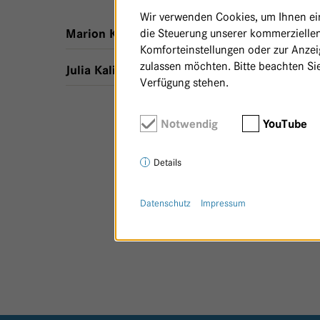
Wir verwenden Cookies, um Ihnen ein 
die Steuerung unserer kommerziellen
,
Waldfrieden
Marion Kalmbach
Komforteinstellungen oder zur Anzeig
zulassen möchten. Bitte beachten Sie
,
Waldfrieden
Julia Kalinka-Grafe
Verfügung stehen.
Notwendig
YouTube
Details
Datenschutz
Impressum