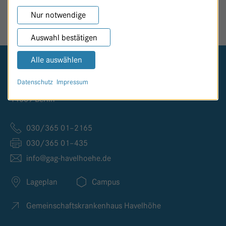
SEITE TEILEN
Nur notwendige
Auswahl bestätigen
Alle auswählen
Logo GKH Havelhöhe
Datenschutz
Impressum
Kladower Damm 221
14089 Berlin
030/365 01–2165
030/365 01–435
info@
gag-havelhoehe.
de
Lageplan
Campus
Gemeinschaftskrankenhaus Havelhöhe