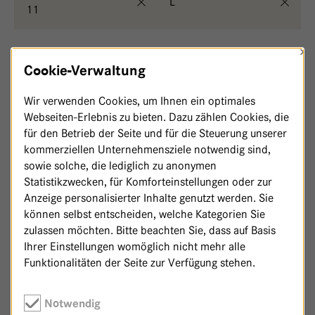
L
11
×
,
Lebenskreis - Haus 11
Steffi Liebner
Cookie-Verwaltung
Wir verwenden Cookies, um Ihnen ein optimales
,
2 m²
,
Lebenskreis - Haus 11
Jan Loss
Webseiten-Erlebnis zu bieten. Dazu zählen Cookies, die
für den Betrieb der Seite und für die Steuerung unserer
,
Lebenskreis - Haus 11
Tatjana Langner
kommerziellen Unternehmensziele notwendig sind,
sowie solche, die lediglich zu anonymen
Statistikzwecken, für Komforteinstellungen oder zur
Anzeige personalisierter Inhalte genutzt werden. Sie
können selbst entscheiden, welche Kategorien Sie
zulassen möchten. Bitte beachten Sie, dass auf Basis
Ihrer Einstellungen womöglich nicht mehr alle
Funktionalitäten der Seite zur Verfügung stehen.
Notwendig