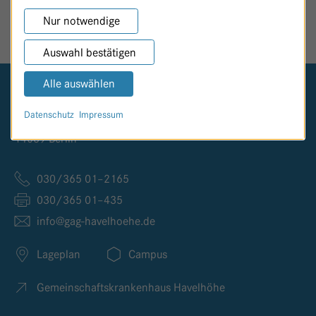
SEITE TEILEN
Nur notwendige
Auswahl bestätigen
Alle auswählen
Logo GKH Havelhöhe
Datenschutz
Impressum
Kladower Damm 221
14089 Berlin
030/365 01–2165
030/365 01–435
info@
gag-havelhoehe.
de
Lageplan
Campus
Gemeinschaftskrankenhaus Havelhöhe