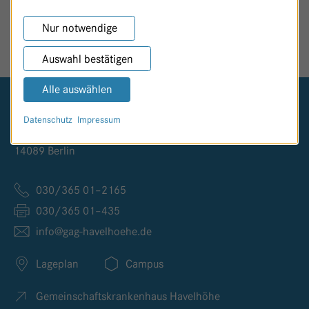
SEITE TEILEN
Nur notwendige
Auswahl bestätigen
Alle auswählen
Logo GKH Havelhöhe
Datenschutz
Impressum
Kladower Damm 221
14089 Berlin
030/365 01–2165
030/365 01–435
info@
gag-havelhoehe.
de
Lageplan
Campus
Gemeinschaftskrankenhaus Havelhöhe