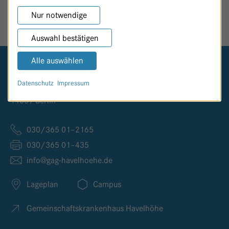
SEITE TEILEN
Nur notwendige
Auswahl bestätigen
Alle auswählen
Logo GKH Havelhöhe
Datenschutz
Impressum
Kladower Damm 221
14089 Berlin
030/365 01–2165
030/365 01–435
info@
gag-havelhoehe.
de
Lageplan
Campus
Gemeinschaftskrankenhaus Havelhöhe