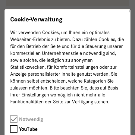
×
Cookie-Verwaltung
,
Theorie & Praxis
Hubertus Peter
Wir verwenden Cookies, um Ihnen ein optimales
,
1 m²
,
Theorie & Praxis
Antje Protze
Webseiten-Erlebnis zu bieten. Dazu zählen Cookies, die
für den Betrieb der Seite und für die Steuerung unserer
kommerziellen Unternehmensziele notwendig sind,
sowie solche, die lediglich zu anonymen
Statistikzwecken, für Komforteinstellungen oder zur
Anzeige personalisierter Inhalte genutzt werden. Sie
können selbst entscheiden, welche Kategorien Sie
zulassen möchten. Bitte beachten Sie, dass auf Basis
Ihrer Einstellungen womöglich nicht mehr alle
Funktionalitäten der Seite zur Verfügung stehen.
Notwendig
YouTube
Zurück zur Patenschaftsseite