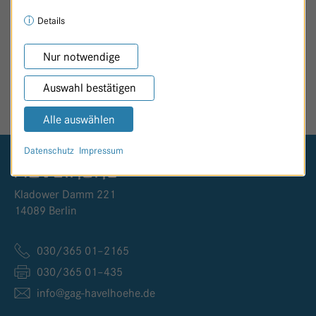
Details
Nur notwendige
SEITE TEILEN
Auswahl bestätigen
Alle auswählen
Datenschutz
Impressum
Logo GKH Havelhöhe
Kladower Damm 221
14089 Berlin
030/365 01–2165
030/365 01–435
info@
gag-havelhoehe.
de