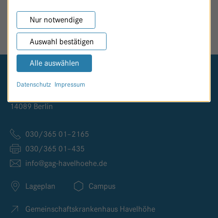
SEITE TEILEN
Nur notwendige
Auswahl bestätigen
Alle auswählen
Logo GKH Havelhöhe
Datenschutz
Impressum
Kladower Damm 221
14089 Berlin
030/365 01–2165
030/365 01–435
info@
gag-havelhoehe.
de
Lageplan
Campus
Gemeinschaftskrankenhaus Havelhöhe