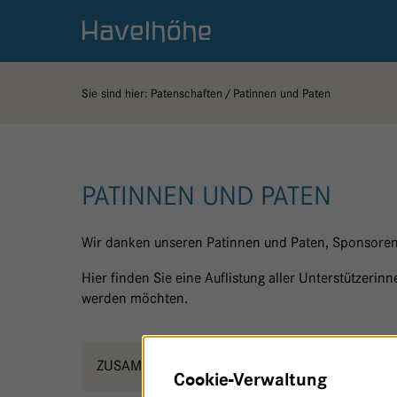
Logo Gemeinschaftskrankenhaus Havelhöhe
Sie sind hier:
Patenschaften
Patinnen und Paten
PATINNEN UND PATEN
Wir danken unseren Patinnen und Paten, Sponsoren
Hier finden Sie eine Auflistung aller Unterstützeri
werden möchten.
ZUSAMMENHALT - HAUS 10
P
Cookie-Verwaltung