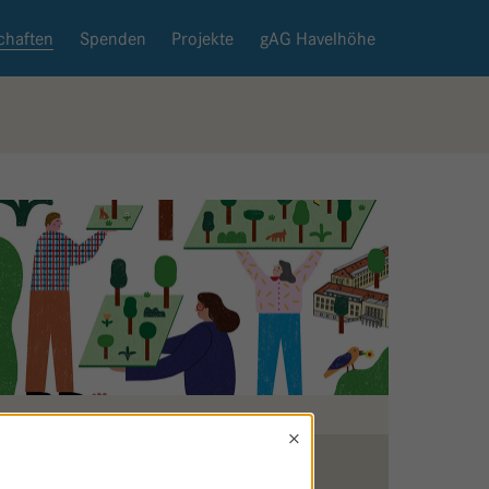
chaften
Spenden
Projekte
gAG Havelhöhe
×
Zurück zur Patenschaftsseite