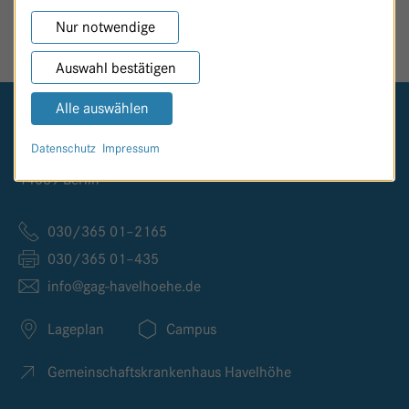
SEITE TEILEN
Nur notwendige
Auswahl bestätigen
Alle auswählen
Logo GKH Havelhöhe
Datenschutz
Impressum
Kladower Damm 221
14089 Berlin
030/365 01–2165
030/365 01–435
info@
gag-havelhoehe.
de
Lageplan
Campus
Gemeinschaftskrankenhaus Havelhöhe