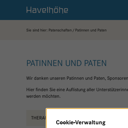
Logo Gemeinschaftskrankenhaus Havelhöhe
Sie sind hier:
Patenschaften
Patinnen und Paten
PATINNEN UND PATEN
Wir danken unseren Patinnen und Paten, Sponsoren
Hier finden Sie eine Auflistung aller Unterstützeri
werden möchten.
THERAPIEORTE - HAUS 24
W
Cookie-Verwaltung