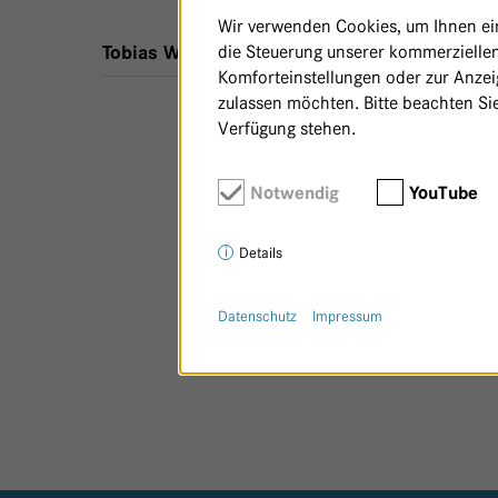
Wir verwenden Cookies, um Ihnen ein 
die Steuerung unserer kommerziellen
,
8 m²
,
Therapieorte - Haus 24
Tobias Wrona
Komforteinstellungen oder zur Anzeig
zulassen möchten. Bitte beachten Sie
Verfügung stehen.
Notwendig
YouTube
Details
Datenschutz
Impressum