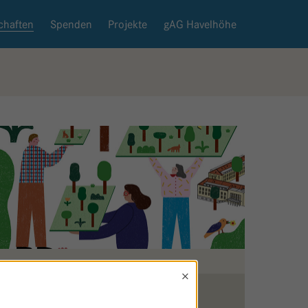
chaften
Spenden
Projekte
gAG Havelhöhe
×
Zurück zur Patenschaftsseite