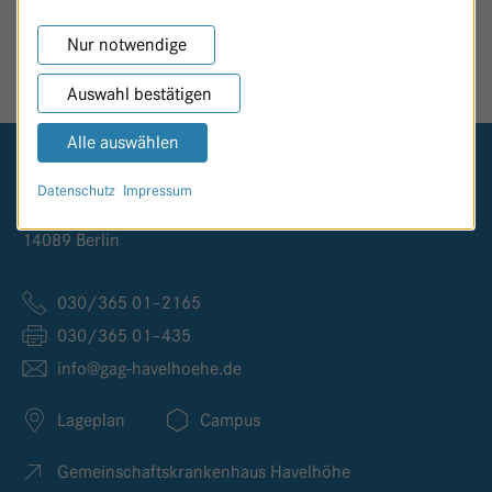
SEITE TEILEN
Nur notwendige
Auswahl bestätigen
Alle auswählen
Logo GKH Havelhöhe
Datenschutz
Impressum
Kladower Damm 221
14089 Berlin
030/365 01–2165
030/365 01–435
info@
gag-havelhoehe.
de
Lageplan
Campus
Gemeinschaftskrankenhaus Havelhöhe