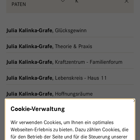
K
PATEN
,
Glücksgewinn
Julia Kalinka-Grafe
,
Theorie & Praxis
Julia Kalinka-Grafe
,
Kraftzentrum - Familienforum
Julia Kalinka-Grafe
,
Lebenskreis - Haus 11
Julia Kalinka-Grafe
,
Hoffnungsräume
Julia Kalinka-Grafe
×
Cookie-Verwaltung
,
Herzenssache - Haus 12
Julia Kalinka-Grafe
Wir verwenden Cookies, um Ihnen ein optimales
,
Herzstück - Haupthaus
Julia Kalinka-Grafe
Webseiten-Erlebnis zu bieten. Dazu zählen Cookies, die
für den Betrieb der Seite und für die Steuerung unserer