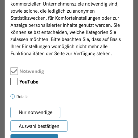
,
1 m²
,
Zusammenhalt - Haus 10
Andreas Kaufmann
kommerziellen Unternehmensziele notwendig sind,
sowie solche, die lediglich zu anonymen
,
Lebenskreis - Haus 11
Aya Kleine
Statistikzwecken, für Komforteinstellungen oder zur
Anzeige personalisierter Inhalte genutzt werden. Sie
können selbst entscheiden, welche Kategorien Sie
,
Havelblick - Haus 14
Remo Klinger
zulassen möchten. Bitte beachten Sie, dass auf Basis
Ihrer Einstellungen womöglich nicht mehr alle
Funktionalitäten der Seite zur Verfügung stehen.
Seite
von
3
4
1
2
4
3
Notwendig
ZURÜCK
VOR
ENDE
YouTube
Details
Nur notwendige
Auswahl bestätigen