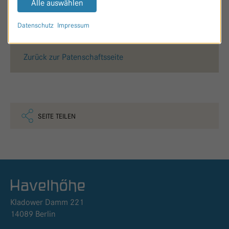
Alle auswählen
Datenschutz
Impressum
Zurück zur Patenschaftsseite
SEITE TEILEN
Logo GKH Havelhöhe
Kladower Damm 221
14089 Berlin