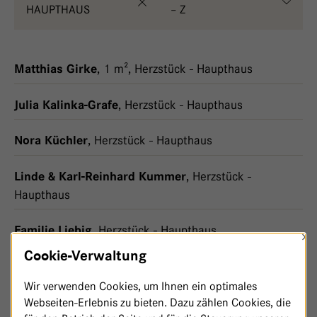
HAUPTHAUS
– Z
,
1 m²
,
Herzstück - Haupthaus
Matthias Girke
,
Herzstück - Haupthaus
Julia Kalinka-Grafe
,
Herzstück - Haupthaus
Nora Küchler
,
Herzstück -
Linde & Karl-Reinhard Kummer
Haupthaus
,
Herzstück - Haupthaus
Familie Liebig
×
Cookie-Verwaltung
,
Herzstück - Haupthaus
Sarah Mann
Wir verwenden Cookies, um Ihnen ein optimales
,
Herzstück - Haupthaus
Webseiten-Erlebnis zu bieten. Dazu zählen Cookies, die
Astrid Nowak