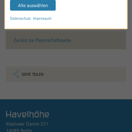
Alle auswählen
Datenschutz
Impressum
Zurück zur Patenschaftsseite
SEITE TEILEN
Logo GKH Havelhöhe
Kladower Damm 221
14089 Berlin