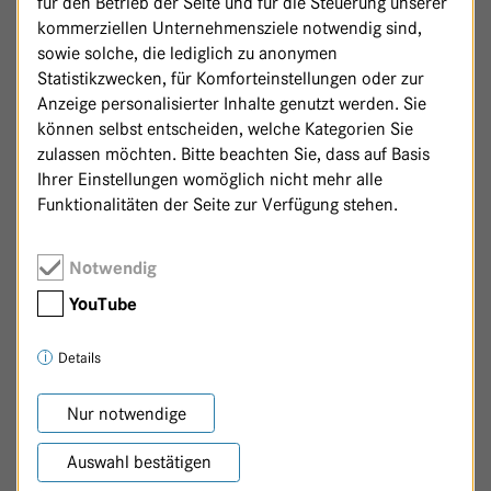
für den Betrieb der Seite und für die Steuerung unserer
kommerziellen Unternehmensziele notwendig sind,
,
Herzstück - Haupthaus
Dagmar Roth-Behrendt
sowie solche, die lediglich zu anonymen
Statistikzwecken, für Komforteinstellungen oder zur
,
Herzstück - Haupthaus
Christian Schicht
Anzeige personalisierter Inhalte genutzt werden. Sie
können selbst entscheiden, welche Kategorien Sie
,
Herzstück - Haupthaus
Aiga Schlodder
zulassen möchten. Bitte beachten Sie, dass auf Basis
Ihrer Einstellungen womöglich nicht mehr alle
Funktionalitäten der Seite zur Verfügung stehen.
Seite
von
3
4
1
2
4
3
Notwendig
ZURÜCK
VOR
ENDE
YouTube
Details
Nur notwendige
Auswahl bestätigen