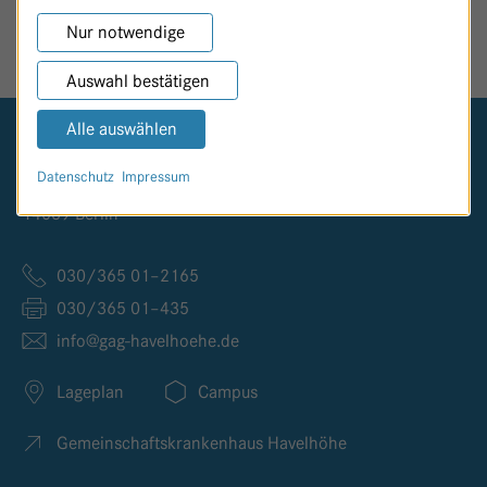
SEITE TEILEN
Nur notwendige
Auswahl bestätigen
Alle auswählen
Logo GKH Havelhöhe
Datenschutz
Impressum
Kladower Damm 221
14089 Berlin
030/365 01–2165
030/365 01–435
info@
gag-havelhoehe.
de
Lageplan
Campus
Gemeinschaftskrankenhaus Havelhöhe