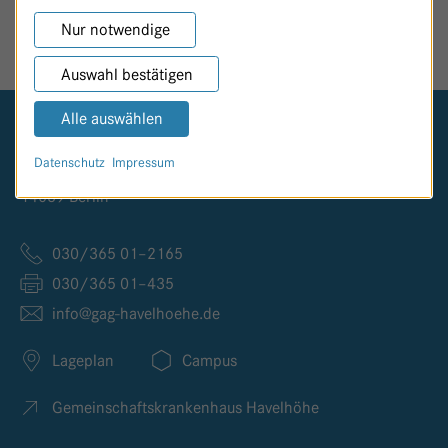
SEITE TEILEN
Nur notwendige
Auswahl bestätigen
Alle auswählen
Logo GKH Havelhöhe
Datenschutz
Impressum
Kladower Damm 221
14089 Berlin
030/365 01–2165
030/365 01–435
info@
gag-havelhoehe.
de
Lageplan
Campus
Gemeinschaftskrankenhaus Havelhöhe