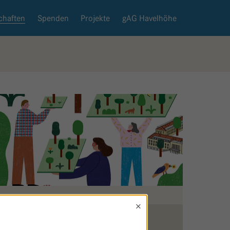
chaften
Spenden
Projekte
gAG Havelhöhe
×
Zurück zur Patenschaftsseite