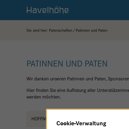
Logo Gemeinschaftskrankenhaus Havelhöhe
Sie sind hier:
Patenschaften
Patinnen und Paten
PATINNEN UND PATEN
Wir danken unseren Patinnen und Paten, Sponsoren
Hier finden Sie eine Auflistung aller Unterstützeri
werden möchten.
HOFFNUNGSRÄUME
J
Cookie-Verwaltung