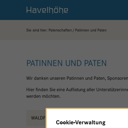
Logo Gemeinschaftskrankenhaus Havelhöhe
Sie sind hier:
Patenschaften
Patinnen und Paten
PATINNEN UND PATEN
Wir danken unseren Patinnen und Paten, Sponsoren
Hier finden Sie eine Auflistung aller Unterstützeri
werden möchten.
WALDFRIEDEN
J
Cookie-Verwaltung