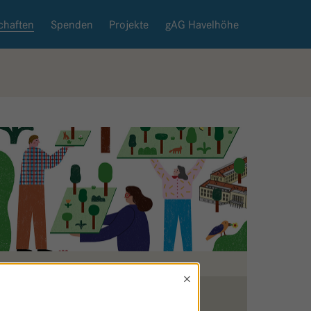
chaften
Spenden
Projekte
gAG Havelhöhe
×
Zurück zur Patenschaftsseite