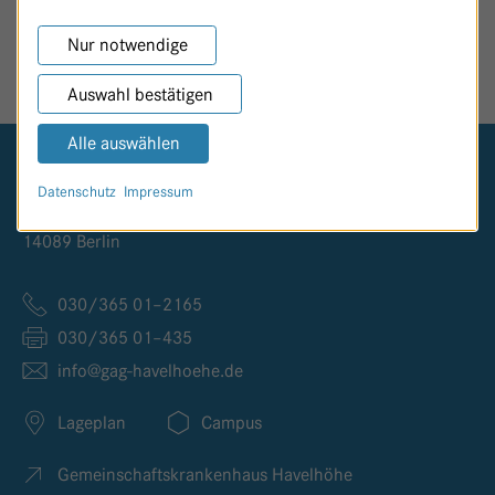
SEITE TEILEN
Nur notwendige
Auswahl bestätigen
Alle auswählen
Logo GKH Havelhöhe
Datenschutz
Impressum
Kladower Damm 221
14089 Berlin
030/365 01–2165
030/365 01–435
info@
gag-havelhoehe.
de
Lageplan
Campus
Gemeinschaftskrankenhaus Havelhöhe