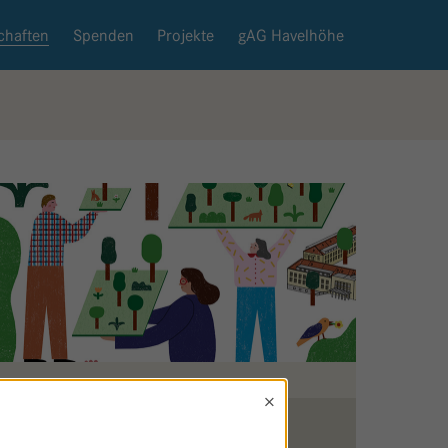
chaften
Spenden
Projekte
gAG Havelhöhe
×
Zurück zur Patenschaftsseite