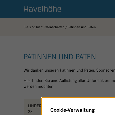
Logo Gemeinschaftskrankenhaus Havelhöhe
Sie sind hier:
Patenschaften
Patinnen und Paten
PATINNEN UND PATEN
Wir danken unseren Patinnen und Paten, Sponsoren
Hier finden Sie eine Auflistung aller Unterstützeri
werden möchten.
LINDERUNG & HALT - HAUS
S
Cookie-Verwaltung
23