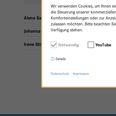
Wir verwenden Cookies, um Ihnen ein 
die Steuerung unserer kommerziellen
,
Linderung & Halt - Haus 23
Komforteinstellungen oder zur Anzeig
Alena Sabolová
zulassen möchten. Bitte beachten Sie
Verfügung stehen.
,
1 m²
,
Linderung & Halt - Haus 
Johanna Schad
,
Linderung & Halt - Haus 23
Irene Stiltz
Notwendig
YouTube
Details
Datenschutz
Impressum