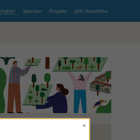
chaften
Spenden
Projekte
gAG Havelhöhe
×
Zurück zur Patenschaftsseite