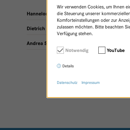
Wir verwenden Cookies, um Ihnen ein 
die Steuerung unserer kommerziellen
,
Havelblick - Haus 14
Hannelore Schröter
Komforteinstellungen oder zur Anzeig
zulassen möchten. Bitte beachten Sie
,
Havelblick - Haus 14
Dietrich Schlodder
Verfügung stehen.
,
1 m²
,
Havelblick - Haus 14
Andrea Schmitz
Notwendig
YouTube
Details
Datenschutz
Impressum