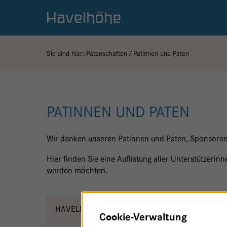
Logo Gemeinschaftskrankenhaus Havelhöhe
Sie sind hier:
Patenschaften
Patinnen und Paten
PATINNEN UND PATEN
Wir danken unseren Patinnen und Paten, Sponsoren
Hier finden Sie eine Auflistung aller Unterstützeri
werden möchten.
HAVELBLICK - HAUS 14
S
Cookie-Verwaltung