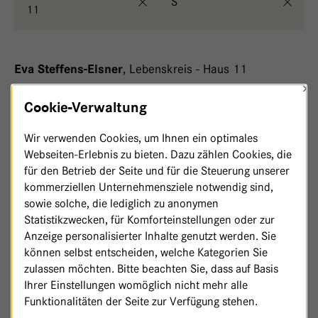
S
11
,
Lebenskreis - Haus 11
Eva Steffens-Elsner
×
,
1 m²
,
Lebenskreis - Haus 11
Melanie Schäfer
Cookie-Verwaltung
Wir verwenden Cookies, um Ihnen ein optimales
,
1 m²
,
Lebenskreis - Haus 11
Jens Schäfer
Webseiten-Erlebnis zu bieten. Dazu zählen Cookies, die
für den Betrieb der Seite und für die Steuerung unserer
,
Lebenskreis - Haus 11
Charlotte Schaufert
kommerziellen Unternehmensziele notwendig sind,
sowie solche, die lediglich zu anonymen
,
Lebenskreis - Haus 11
Irene Stiltz
Statistikzwecken, für Komforteinstellungen oder zur
Anzeige personalisierter Inhalte genutzt werden. Sie
können selbst entscheiden, welche Kategorien Sie
zulassen möchten. Bitte beachten Sie, dass auf Basis
Ihrer Einstellungen womöglich nicht mehr alle
Funktionalitäten der Seite zur Verfügung stehen.