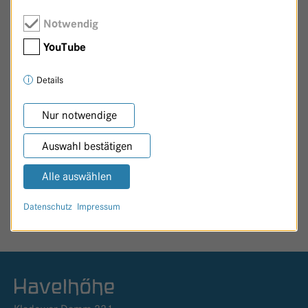
Notwendig
YouTube
Details
Zurück zur Patenschaftsseite
Nur notwendige
Auswahl bestätigen
Alle auswählen
SEITE TEILEN
Datenschutz
Impressum
Logo GKH Havelhöhe