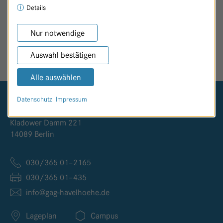
Details
Nur notwendige
SEITE TEILEN
Auswahl bestätigen
Alle auswählen
Datenschutz
Impressum
Logo GKH Havelhöhe
Kladower Damm 221
14089 Berlin
030/365 01–2165
030/365 01–435
info@
gag-havelhoehe.
de
Lageplan
Campus