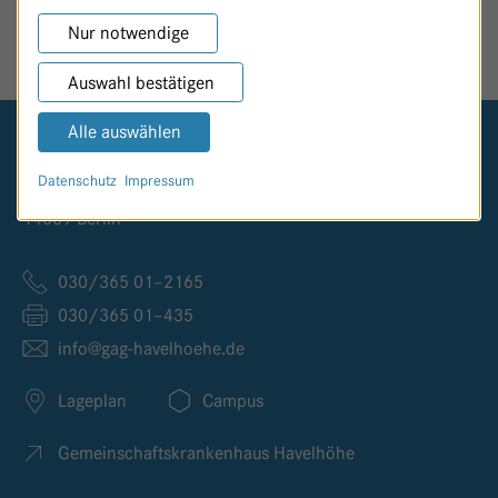
SEITE TEILEN
Nur notwendige
Auswahl bestätigen
Alle auswählen
Logo GKH Havelhöhe
Datenschutz
Impressum
Kladower Damm 221
14089 Berlin
030/365 01–2165
030/365 01–435
info@
gag-havelhoehe.
de
Lageplan
Campus
Gemeinschaftskrankenhaus Havelhöhe