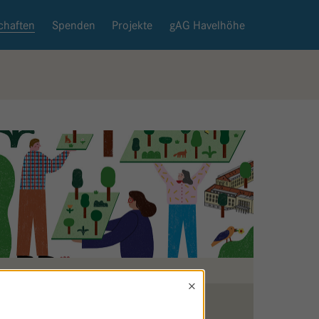
chaften
Spenden
Projekte
gAG Havelhöhe
×
Zurück zur Patenschaftsseite