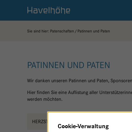
Logo Gemeinschaftskrankenhaus Havelhöhe
Sie sind hier:
Patenschaften
Patinnen und Paten
PATINNEN UND PATEN
Wir danken unseren Patinnen und Paten, Sponsoren
Hier finden Sie eine Auflistung aller Unterstützeri
werden möchten.
HERZSTÜCK - HAUPTHAUS
O
Cookie-Verwaltung