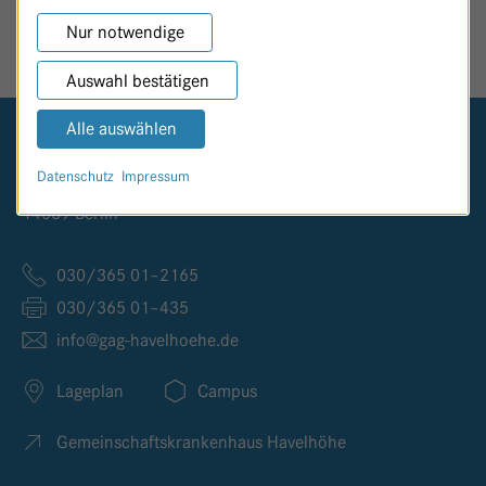
SEITE TEILEN
Nur notwendige
Auswahl bestätigen
Alle auswählen
Logo GKH Havelhöhe
Datenschutz
Impressum
Kladower Damm 221
14089 Berlin
030/365 01–2165
030/365 01–435
info@
gag-havelhoehe.
de
Lageplan
Campus
Gemeinschaftskrankenhaus Havelhöhe